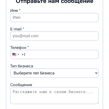
Отправьте нам сообщение
Имя *
E-mail *
Телефон *
+1
United
States
+1
Тип бизнеса
Сообщение