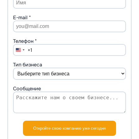
E-mail *
Телефон *
+1
United
States
+1
Тип бизнеса
Сообщение
Откройте свою компанию уже сегодня