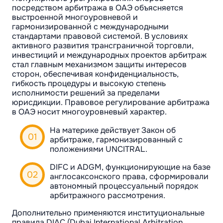
посредством арбитража в ОАЭ объясняется
выстроенной многоуровневой и
гармонизированной с международными
стандартами правовой системой. В условиях
активного развития трансграничной торговли,
инвестиций и международных проектов арбитраж
стал главным механизмом защиты интересов
сторон, обеспечивая конфиденциальность,
гибкость процедуры и высокую степень
исполнимости решений за пределами
юрисдикции. Правовое регулирование арбитража
в ОАЭ носит многоуровневый характер.
На материке действует Закон об
арбитраже, гармонизированный с
положениями UNCITRAL.
DIFC и ADGM, функционирующие на базе
англосаксонского права, сформировали
автономный процессуальный порядок
арбитражного рассмотрения.
Дополнительно применяются институциональные
правила DIAC (Dubai International Arbitration