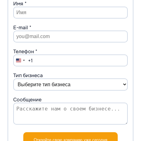
Имя *
E-mail *
Телефон *
+1
United
States
+1
Тип бизнеса
Сообщение
Откройте свою компанию уже сегодня