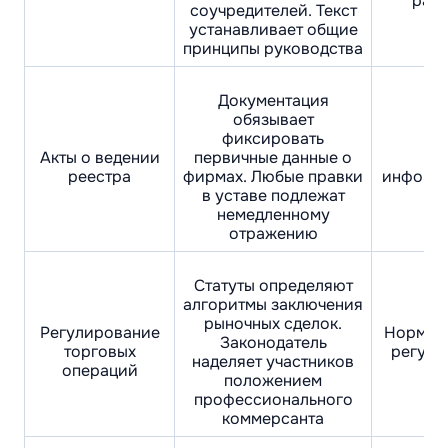
расп
соучредителей. Текст
устанавливает общие
принципы руководства
Документация
обязывает
фиксировать
Пр
Акты о ведении
первичные данные о
реестра
фирмах. Любые правки
информа
в уставе подлежат
немедленному
отражению
Статуты определяют
алгоритмы заключения
рыночных сделок.
Регулирование
Нормы р
Законодатель
торговых
регуля
наделяет участников
операций
положением
профессионального
коммерсанта