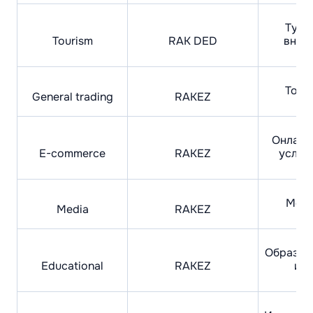
Тури
Tourism
RAK DED
внут
Торг
General trading
RAKEZ
гр
Онлайн
E-commerce
RAKEZ
услуг
Меди
Media
RAKEZ
см
Образов
Educational
RAKEZ
и о