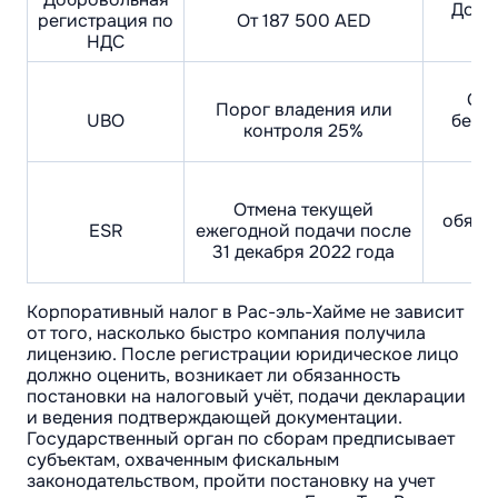
Дост
регистрация по
От 187 500 AED
на
НДС
Све
Порог владения или
UBO
бене
контроля 25%
Отмена текущей
обяза
ESR
ежегодной подачи после
пе
31 декабря 2022 года
Корпоративный налог в Рас-эль-Хайме не зависит
от того, насколько быстро компания получила
лицензию. После регистрации юридическое лицо
должно оценить, возникает ли обязанность
постановки на налоговый учёт, подачи декларации
и ведения подтверждающей документации.
Государственный орган по сборам предписывает
субъектам, охваченным фискальным
законодательством, пройти постановку на учет