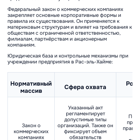
Федеральный закон о коммерческих компаниях
закрепляет основные корпоративные формы и
правила их существования. Он применяется к
материковым структурам и влияет на требования к
обществам с ограниченной ответственностью,
филиалам, партнёрствам и акционерным
компаниям.
Юридическая база и контрольные механизмы при
учреждении предприятия в Рас-эль-Хайме:
Нормативный
Роль
Сфера охвата
массив
Указанный акт
регламентирует
Подо
допустимые типы
пред
Закон о
организаций. Также он
правов
коммерческих
фиксирует объем
фо
компаниях
обязательств