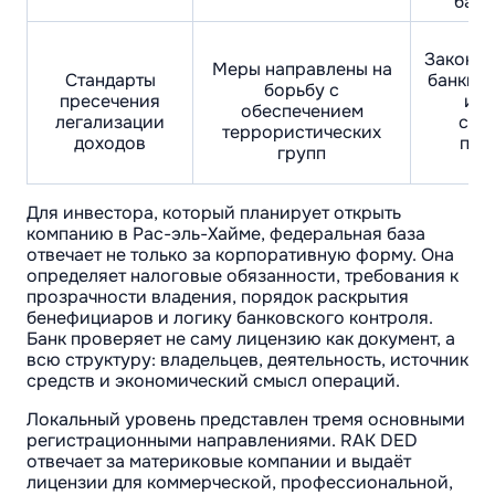
базо
Законод
Меры направлены на
Стандарты
банки, 
борьбу с
пресечения
ины
обеспечением
легализации
стр
террористических
доходов
про
групп
Для инвестора, который планирует открыть
компанию в Рас-эль-Хайме, федеральная база
отвечает не только за корпоративную форму. Она
определяет налоговые обязанности, требования к
прозрачности владения, порядок раскрытия
бенефициаров и логику банковского контроля.
Банк проверяет не саму лицензию как документ, а
всю структуру: владельцев, деятельность, источник
средств и экономический смысл операций.
Локальный уровень представлен тремя основными
регистрационными направлениями. RAK DED
отвечает за материковые компании и выдаёт
лицензии для коммерческой, профессиональной,