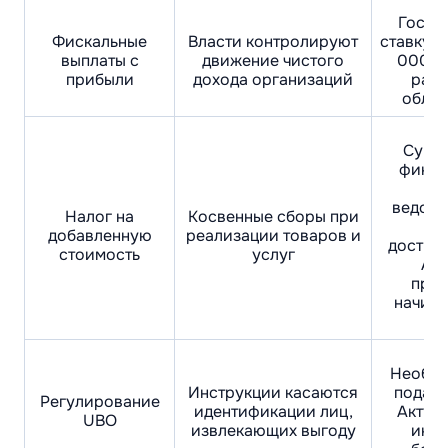
Госуд
Фискальные
Власти контролируют
ставку 0
выплаты с
движение чистого
000 A
прибыли
дохода организаций
разн
облаг
Сущес
финан
вз
ведомс
Налог на
Косвенные сборы при
уч
добавленную
реализации товаров и
достиж
стоимость
услуг
AED
проц
начина
Необхо
Инструкции касаются
подава
Регулирование
идентификации лиц,
Актуа
UBO
извлекающих выгоду
инфо