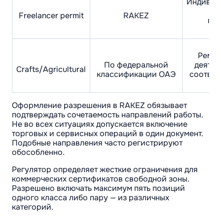
Индивид
в
Freelancer permit
RAKEZ
пр
Ремес
По федеральной
деятел
Crafts/Agricultural
классификации ОАЭ
соответ
Оформление разрешения в RAKEZ обязывает
подтверждать сочетаемость направлений работы.
Не во всех ситуациях допускается включение
торговых и сервисных операций в один документ.
Подобные направления часто регистрируют
обособленно.
Регулятор определяет жесткие ограничения для
коммерческих сертификатов свободной зоны.
Разрешено включать максимум пять позиций
одного класса либо пару — из различных
категорий.