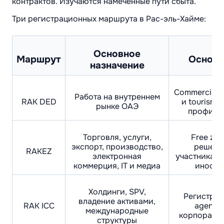
контрактов. Изучаются намеченные пути сбыта.
Три регистрационных маршрута в Рас-эль-Хайме:
Основное
Маршрут
Основн
назначение
Commercial, p
Работа на внутреннем
RAK DED
и tourism 
рынке ОАЭ
профиль
Торговля, услуги,
Free zon
экспорт, производство,
решения
RAKEZ
электронная
участниками
коммерция, IT и медиа
иностр
Холдинги, SPV,
Регистраци
владение активами,
RAK ICC
agent, 
международные
корпорати
структуры