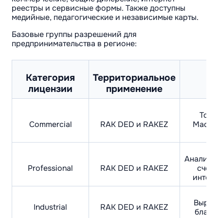
реестры и сервисные формы. Также доступны
медийные, педагогические и независимые карты.
Базовые группы разрешений для
предпринимательства в регионе:
Категория
Территориальное
лицензии
применение
д
Торг
Commercial
RAK DED и RAKEZ
Массо
Аналитик
Professional
RAK DED и RAKEZ
счетн
интел
Выраб
Industrial
RAK DED и RAKEZ
благ.