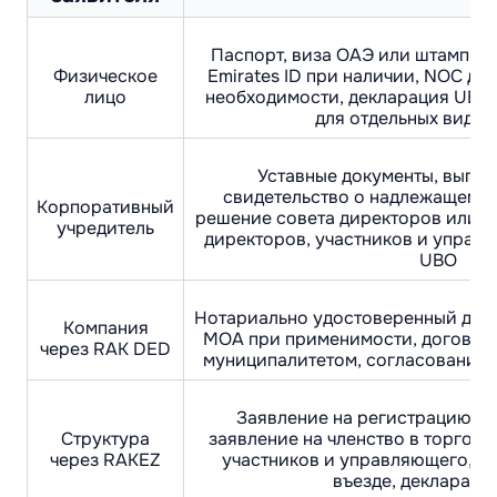
Паспорт, виза ОАЭ или штамп о 
Физическое
Emirates ID при наличии, NOC дл
лицо
необходимости, декларация UBO,
для отдельных видов
Уставные документы, выпис
свидетельство о надлежащем ст
Корпоративный
решение совета директоров или у
учредитель
директоров, участников и управ
UBO
Нотариально удостоверенный дого
Компания
MOA при применимости, договор 
через RAK DED
муниципалитетом, согласования 
Заявление на регистрацию и 
Структура
заявление на членство в торгово
через RAKEZ
участников и управляющего, св
въезде, деклараци