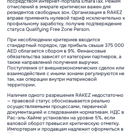
посредством интернет-портала EmaraTax. Режим
отчислений в эмирате критически важен для
резидентов свободных зон. Организация в RAKEZ
вправе применять нулевой тариф исключительно к
профильному заработку, получив подтверждение
статуса Qualifying Free Zone Person.
При несоблюдении критериев вводится
стандартный порядок, где прибыль свыше 375 000
AED облагается сбором в 9%. Финансовые
обязательства зависят от категории партнеров, а
также направлений получения выручки.
Поступления от внешнеэкономических сделок или
взаимодействия с иными зонами регулируются не
так, как операции внутри материковой
территории.
Наличия одного разрешения RAKEZ недостаточно
— правовой статус обосновывается реально
осуществляемыми процессами, первичной
документацией и следованием нормативам. НДС в
Рас-эль-Хайме установлен на уровне 5%, если
валовой оборот превысил критическую отметку.
Импортерам и продавцам надлежит оформиться в