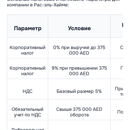
компании в Рас-эль-Хайме:
По
Параметр
Условие
Корпоративный
0% при выручке до 375
Отсу
налог
000 AED
Корпоративный
9% при превышении 375
При
налог
000 AED
вк
Приме
НДС
Базовый размер 5%
това
Обязательный
Свыше 375 000 AED
Поста
учет по НДС
оборота
Добровольная