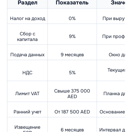
Раздел
Показатель
Значен
Налог на доход
0%
При выручке
Сбор с
9%
При профите
капитала
Подача данных
9 месяцев
Окно для 
Текущий р
НДС
5%
Свыше 375 000
Лимит VAT
Планка для 
AED
Ранний учет
От 187 500 AED
Основание дл
Извещение
6 месяцев
Интервал для