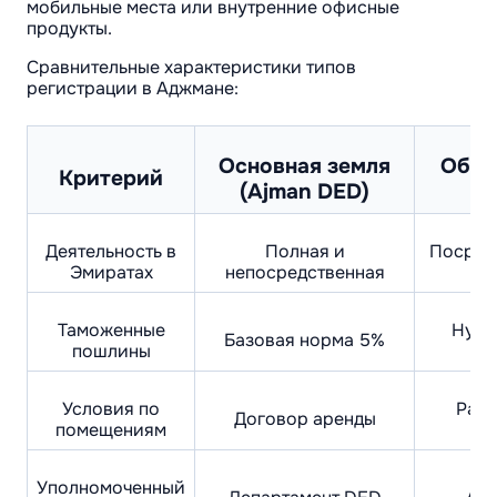
мобильные места или внутренние офисные
продукты.
Сравнительные характеристики типов
регистрации в Аджмане:
Основная земля
Обос
Критерий
(Ajman DED)
Деятельность в
Полная и
Посред
Эмиратах
непосредственная
л
Таможенные
Нуле
Базовая норма 5%
пошлины
Условия по
Разр
Договор аренды
помещениям
Уполномоченный