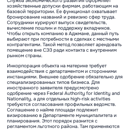
Служба экономического развития оформляет
хозяйственные допуски фирмам, работающим на
базовой территории. Ее функционал охватывает
бронирование названий и ревизию сфер труда.
Сотрудники курируют выпуск свидетельств,
вычисление пошлин и поддержку вкладчиков.
Чтобы открыть компанию в Аджмане, данный путь
выбирают при потребности в сделках с местными
контрагентами. Такой метод позволяет арендовать
помещение вне СЭЗ ради контакта с внутренним
рынком страны.
Инкорпорация объекта на материке требует
взаимодействия с департаментом и сторонними
инстанциями. Внешнее одобрение обязательно для
специализированных типов бизнеса. Для
иностранного заявителя предусмотрено
одобрение через Federal Authority for Identity and
Nationality, а для отдельных high-risk activities
требуются согласования профильных ведомств.
Соглашение о найме площади подлежит
визированию в Департаменте муниципалитета и
планирования. Этот порядок разнится с
регламентом льготного района. Там применяются