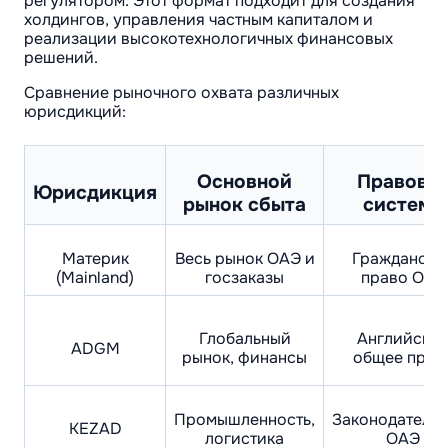
регулятором. Этот формат подходит для создания
холдингов, управления частным капиталом и
реализации высокотехнологичных финансовых
решений.
Сравнение рыночного охвата различных
юрисдикций:
Основной
Правова
Юрисдикция
рынок сбыта
система
Материк
Весь рынок ОАЭ и
Гражданско
(Mainland)
госзаказы
право ОАЭ
Глобальный
Английско
ADGM
рынок, финансы
общее прав
Промышленность,
Законодательс
KEZAD
логистика
ОАЭ