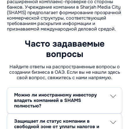
расширенной комплаенс-проверке со стороны
банков. Учреждение компании в Sharjah Media City
(SHAMS) предполагает формирование прозрачной
коммерческой структуры, соответствующей
требованиям раскрытия информации и
признаваемой международной деловой средой.
Часто задаваемые
вопросы
Найдите ответы на распространенные вопросы о
создании бизнеса в ОАЭ. Если вы не нашли здесь
свой вопрос, свяжитесь с нами напрямую.
Можно ли иностранному инвестору
владеть компанией в SHAMS
полностью?
Да, оформление компании в Шарджа Медиа
Сити допускает 100% участие иностранного
Защищает ли статус компании в
собственника в стандартной модели
свободной зоне от уплаты налогов и
свободной зоны. Привлечение местного