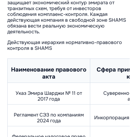
защищает экономический контур эмирата от
транзитных схем, требуя от инвесторов
соблюдения комплаенс-контроля. Каждая
действующая компания в свободной зоне SHAMS
обязана вести реальную экономическую
деятельность.
Действующая иерархия нормативно-правового
контроля в SHAMS
Наименование правового
Сфера примен
акта
кон
Указ Эмира Шарджи № 11 от
Суверенное у
2017 года
авт
Регламент СЭЗ по компаниям
Инкорпорация, ст
2024 года
Федеральное налоговое право