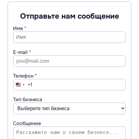
Отправьте нам сообщение
Имя *
E-mail *
Телефон *
+1
United
States
+1
Тип бизнеса
Сообщение