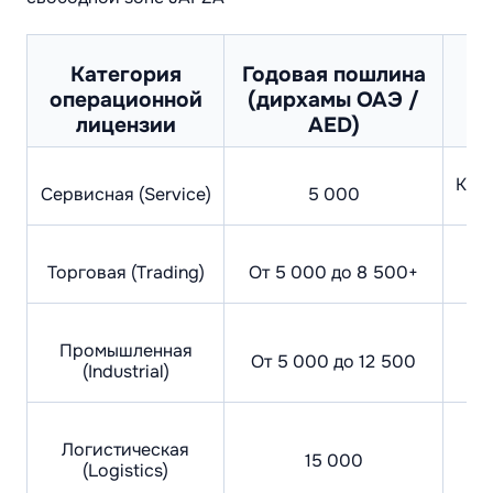
Категория
Годовая пошлина
операционной
(дирхамы ОАЭ /
лицензии
AED)
Ков
Сервисная (Service)
5 000
О
Торговая (Trading)
От 5 000 до 8 500+
с
Промышленная
От 5 000 до 12 500
(Industrial)
з
К
Логистическая
15 000
(Logistics)