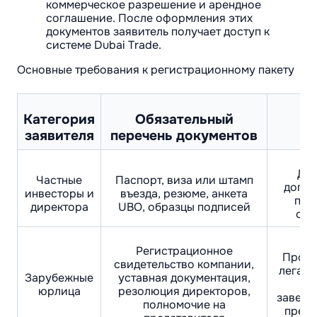
коммерческое разрешение и арендное
соглашение. После оформления этих
документов заявитель получает доступ к
системе Dubai Trade.
Основные требования к регистрационному пакету
Категория
Обязательный
Т
заявителя
перечень документов
Для
Частные
Паспорт, виза или штамп
допол
инвесторы и
въезда, резюме, анкета
пис
директора
UBO, образцы подписей
спо
Регистрационное
Прохо
свидетельство компании,
легали
Зарубежные
уставная документация,
вы
юрлица
резолюция директоров,
завере
полномочие на
предс