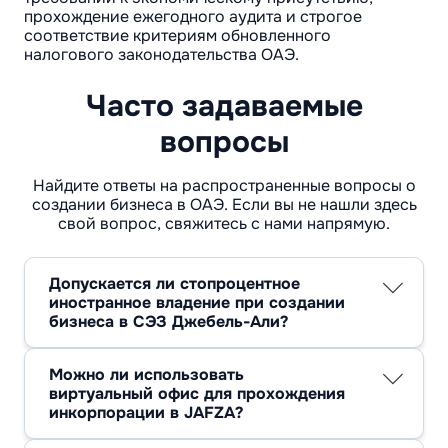
прохождение ежегодного аудита и строгое
соответствие критериям обновленного
налогового законодательства ОАЭ.
Часто задаваемые
вопросы
Найдите ответы на распространенные вопросы о
создании бизнеса в ОАЭ. Если вы не нашли здесь
свой вопрос, свяжитесь с нами напрямую.
Допускается ли стопроцентное
иностранное владение при создании
бизнеса в СЭЗ Джебель-Али?
Да, иностранные физические и юридические
лица имеют законное право полностью
Можно ли использовать
контролировать акционерный капитал без
виртуальный офис для прохождения
необходимости привлечения локальных
инкорпорации в JAFZA?
партнеров или агентов из числа граждан
Нет, внутренний регламент Администрации
ОАЭ. Прямая регистрация компании в