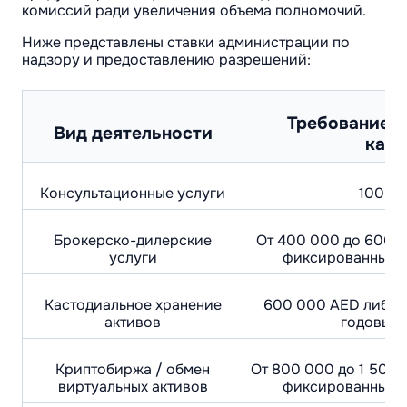
комиссий ради увеличения объема полномочий.
Ниже представлены ставки администрации по
надзору и предоставлению разрешений:
Требование к
Вид деятельности
капи
Консультационные услуги
100 0
Брокерско-дилерские
От 400 000 до 600 
услуги
фиксированных г
Кастодиальное хранение
600 000 AED либо 
активов
годовых 
Криптобиржа / обмен
От 800 000 до 1 500
виртуальных активов
фиксированных г