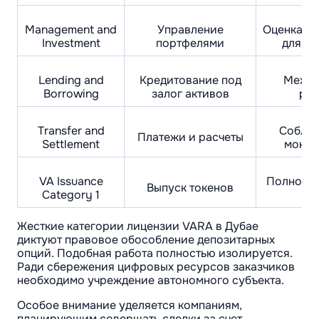
Management and
Управление
Оценка пр
Investment
портфелями
для кли
Lending and
Кредитование под
Механ
Borrowing
залог активов
рас
Transfer and
Соблюд
Платежи и расчеты
Settlement
монит
VA Issuance
Полнота 
Выпуск токенов
Category 1
Жесткие категории лицензии VARA в Дубае
диктуют правовое обособление депозитарных
опций. Подобная работа полностью изолируется.
Ради сбережения цифровых ресурсов заказчиков
необходимо учреждение автономного субъекта.
Особое внимание уделяется компаниям,
планирующим совершать сделки за счет