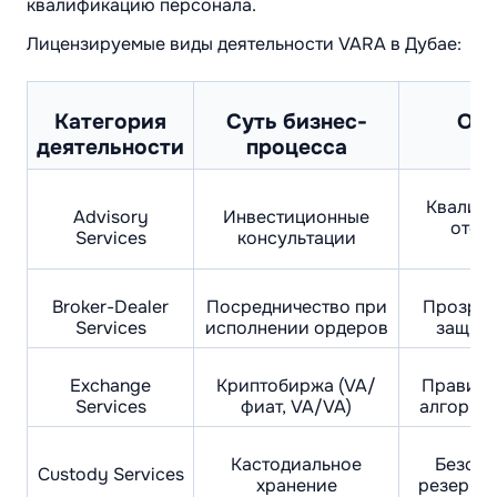
квалификацию персонала.
Лицензируемые виды деятельности VARA в Дубае:
Категория
Суть бизнес-
Осн
деятельности
процесса
р
Квалифи
Advisory
Инвестиционные
отсу
Services
консультации
Broker-Dealer
Посредничество при
Прозрач
Services
исполнении ордеров
защита
Exchange
Криптобиржа (VA/
Правила
Services
фиат, VA/VA)
алгоритм
Кастодиальное
Безопа
Custody Services
хранение
резервы 