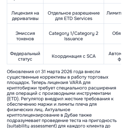
Лицензия на
Отдельное разрешение
Лимиты п
деривативы
для ETD Services
Эмиссия
Category 1/Category 2
Обязат
токенов
Issuance
Федеральный
Автомат
Координация с SCA
статус
фед
Обновления от 31 марта 2026 года внесли
существенные коррективы в работу торговых
площадок. Теперь лицензия VARA для
криптобиржи требует специального расширения
для операций с производными инструментами
(ETD). Регулятор внедрил жесткие требования к
обеспечению маржи и лимиты плеча для
физических лиц. Актуальное
криптолицензирование в Дубае также
подразумевает проведение теста на пригодность
(suitability assessment) для каждого клиента до