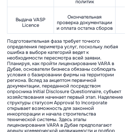
политик
Окончательная
Вы
Выдача VASP
проверка документации
Licence
и оплата остатка сборов
Подготовительная фаза требует точного
определения периметра услуг, поскольку любая
ошибка в выборе категорий ведет к
необходимости пересмотра всей заявки.
Планируя, как пройти лицензирование VARA в
Дубае, основатели бизнеса обязаны соблюдать
условия о базировании фирмы на территории
региона. Вслед за акцептом первичной
документации, переданной посредством
опросника Initial Disclosure Questionnaire, субъект
хозяйствования начинает первый этап. Наделение
структуры статусом Approval to Incorporate
открывает возможность для законной
инкорпорации и начала строительства
технической системы. Здесь этапы
лицензирования VARA в Дубае предполагают
аренду коммерческой недвижимости и подбор