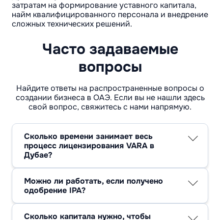
затратам на формирование уставного капитала,
найм квалифицированного персонала и внедрение
сложных технических решений.
Часто задаваемые
вопросы
Найдите ответы на распространенные вопросы о
создании бизнеса в ОАЭ. Если вы не нашли здесь
свой вопрос, свяжитесь с нами напрямую.
Сколько времени занимает весь
процесс лицензирования VARA в
Дубае?
Практический срок зависит от сложности
проекта, но в среднем занимает от 6 до 10
Можно ли работать, если получено
месяцев для получения полной
одобрение IPA?
авторизации.
Статус IPA позволяет регистрировать фирму
и нанимать штат, но проводить любые
Сколько капитала нужно, чтобы
операции с активами клиентов