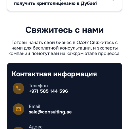
получить криптолицензию в Дубае?
категорически запрещено.
Минимальный оплаченный капитал зависит
от вида деятельности: для консультационных
услуг — 100 000 AED, для биржевых
операций и кастодии — до 1 500 000 AED.
Свяжитесь с нами
Готовы начать свой бизнес в ОАЭ? Свяжитесь с
нами для бесплатной консультации, и эксперты
компании помогут вам на каждом этапе процесса.
Контактная информация
Телефон
+971 585 144 596
Email
sale@consulting.ae
Адрес