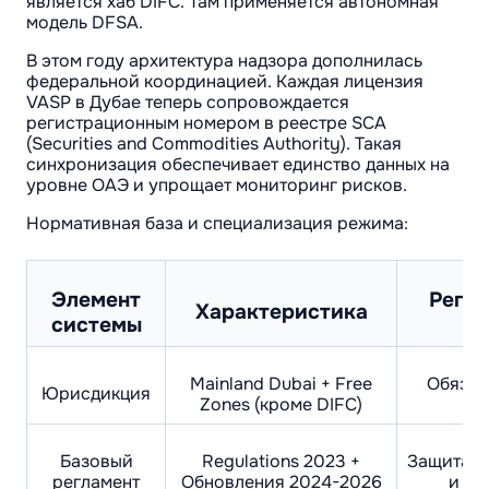
является хаб DIFC. Там применяется автономная
модель DFSA.
В этом году архитектура надзора дополнилась
федеральной координацией. Каждая лицензия
VASP в Дубае теперь сопровождается
регистрационным номером в реестре SCA
(Securities and Commodities Authority). Такая
синхронизация обеспечивает единство данных на
уровне ОАЭ и упрощает мониторинг рисков.
Нормативная база и специализация режима:
Элемент
Регу
Характеристика
системы
Mainland Dubai + Free
Обязат
Юрисдикция
Zones (кроме DIFC)
Базовый
Regulations 2023 +
Защита р
регламент
Обновления 2024-2026
и ки