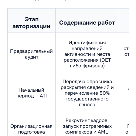
Этап
Содержание работ
Р
авторизации
Идентификация
направлений
стра
Предварительный
активности и места
отсу
аудит
расположения (DET
либо фризона)
Передача опросника
раскрытия сведений и
До
Начальный
перечисление 50%
пр
период — ATI
государственного
взноса
Рекрутинг кадров,
Организационная
запуск программных
Гот
подготовка
комплексов и AML-
опе