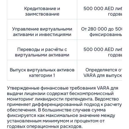
Кредитование и
500 000 AED либо 
заимствование
годовых 
Управление виртуальными
От 280 000 до 500 
активами и инвестициями
фиксированных г
Переводы и расчёты с
500 000 AED либо 
виртуальными активами
годовых 
Выпуск виртуальных активов
Определяется отд
категории 1
VARA для выпуска в
Утвержденные финансовые требования VARA для
выдачи лицензии содержат бескомпромиссный
мониторинг ликвидности претендента. Ведомство
применяет дифференцированный подход к расчету
обеспечения. В большинстве случаев сумма
фиксируется как максимальное значение между
установленным минимумом и процентом от
годовых операционных расходов.