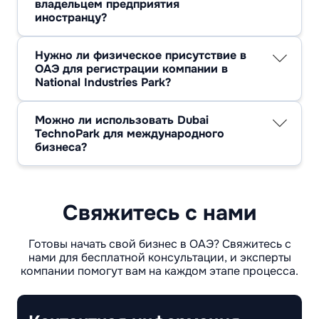
владельцем предприятия
риски комплаенса. Ускоренный режим
иностранцу?
действует при стандартном типе
Да, в большинстве структур СЭЗ
лицензирования и электронной подачи.
допускается 100% зарубежное владение
Нужно ли физическое присутствие в
компанией без необходимости местного
ОАЭ для регистрации компании в
партнера.
National Industries Park?
Это не всегда обязательно, но наличие
офисного пространства — обязательное
Можно ли использовать Dubai
условие для получения лицензии и открытия
TechnoPark для международного
банковского счета.
бизнеса?
Да, свободная зона активно задействуется
для глобальных структур (экспорт услуг, IT-
компании, торговлю и холдинговые модели)
при соблюдении налогового и комплаенс-
Свяжитесь с нами
регулирования.
Готовы начать свой бизнес в ОАЭ? Свяжитесь с
нами для бесплатной консультации, и эксперты
компании помогут вам на каждом этапе процесса.