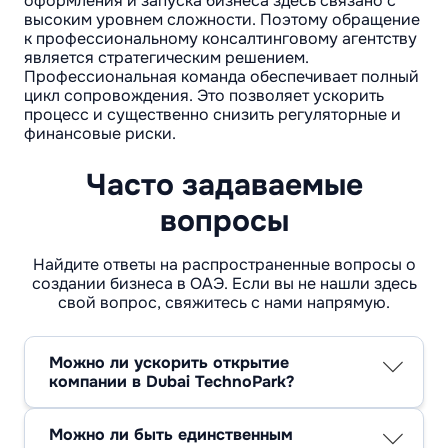
оформления и запуска бизнеса здесь связано с
высоким уровнем сложности. Поэтому обращение
к профессиональному консалтинговому агентству
является стратегическим решением.
Профессиональная команда обеспечивает полный
цикл сопровождения. Это позволяет ускорить
процесс и существенно снизить регуляторные и
финансовые риски.
Часто задаваемые
вопросы
Найдите ответы на распространенные вопросы о
создании бизнеса в ОАЭ. Если вы не нашли здесь
свой вопрос, свяжитесь с нами напрямую.
Можно ли ускорить открытие
компании в Dubai TechnoPark?
Да, это вполне возможно, если документы
подготовлены заранее, структура
Можно ли быть единственным
собственности прозрачна и отсутствуют